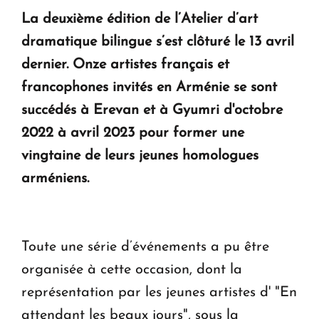
La deuxième édition de l’Atelier d’art
KASA : 30 ans d'audace, de résilience et d'avenir
dramatique bilingue s’est clôturé le 13 avril
en Arménie
dernier. Onze artistes français et
francophones invités en Arménie se sont
Le premier hôtel Hyatt Regency d'Arménie
succédés à Erevan et à Gyumri d'octobre
ouvrira ses portes à Dilijan
2022 à avril 2023 pour former une
vingtaine de leurs jeunes homologues
arméniens.
Toute une série d’événements a pu être
organisée à cette occasion, dont la
représentation par les jeunes artistes d' "En
attendant les beaux jours", sous la