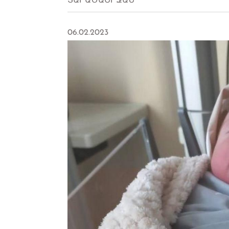
ՏԱՐԱԾԱՇՐՋԱՆ
06.02.2023