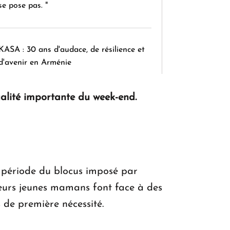
se pose pas. "
KASA : 30 ans d'audace, de résilience et
d'avenir en Arménie
ualité importante du week-end.
Le premier hôtel Hyatt Regency
d'Arménie ouvrira ses portes à Dilijan
a période du blocus imposé par
leurs jeunes mamans font face à des
s de première nécessité.