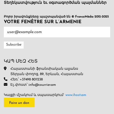
Տեղեկատվություն եւ օգտագործման պայմաններ
Բոլոր իրավունքները պաշտպանված են © FrancoMédia 2012-2025
VOTRE FENÊTRE SUR L’ARMENIE
ԿԱՊ ՄԵԶ ՀԵՏ
Հայաստանի ֆրանսիական ալյանս
Տերյան փողոց, 89, Երևան, Հայաստան
Հեռ.՝ +37498 801238
Էլ․փոստ՝ info@courrier.am
Կայքի մշակում և սպասարկում`
www.ihost.am
Faire un don