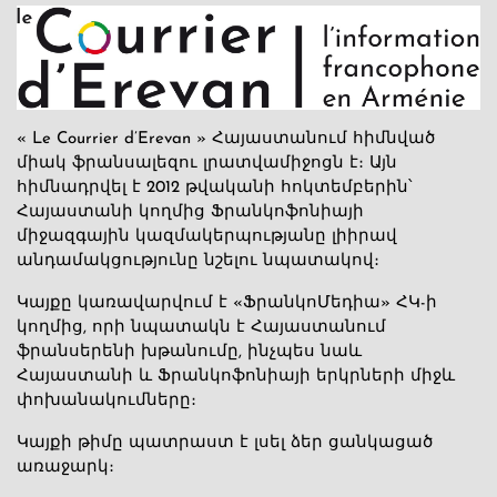
« Le Courrier d’Erevan » Հայաստանում հիմնված
միակ ֆրանսալեզու լրատվամիջոցն է։ Այն
հիմնադրվել է 2012 թվականի հոկտեմբերին՝
Հայաստանի կողմից Ֆրանկոֆոնիայի
միջազգային կազմակերպությանը լիիրավ
անդամակցությունը նշելու նպատակով։
Կայքը կառավարվում է «ՖրանկոՄեդիա» ՀԿ-ի
կողմից, որի նպատակն է Հայաստանում
ֆրանսերենի խթանումը, ինչպես նաև
Հայաստանի և Ֆրանկոֆոնիայի երկրների միջև
փոխանակումները։
Կայքի թիմը պատրաստ է լսել ձեր ցանկացած
առաջարկ։