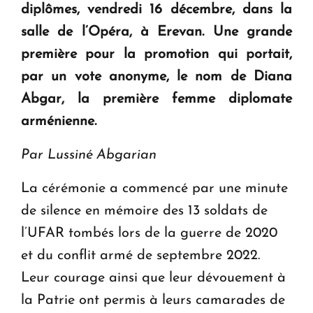
diplômes, vendredi 16 décembre, dans la
Le premier hôtel Hyatt Regency d'Arménie
salle de l’Opéra, à Erevan. Une grande
ouvrira ses portes à Dilijan
première pour la promotion qui portait,
par un vote anonyme, le nom de Diana
Abgar, la première femme diplomate
arménienne.
Par Lussiné Abgarian
La cérémonie a commencé par une minute
de silence en mémoire des 13 soldats de
l’UFAR tombés lors de la guerre de 2020
et du conflit armé de septembre 2022.
Leur courage ainsi que leur dévouement à
la Patrie ont permis à leurs camarades de