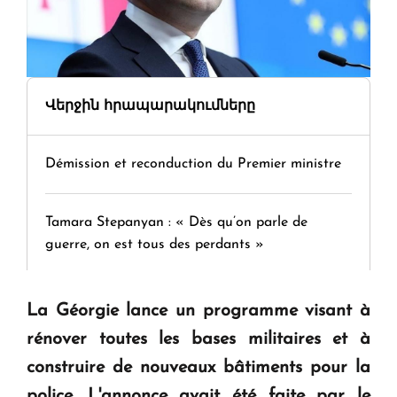
Վերջին հրապարակումները
Démission et reconduction du Premier ministre
Tamara Stepanyan : « Dès qu’on parle de
guerre, on est tous des perdants »
" Tant qu'il n'existe pas d'alternative concrète, la
La Géorgie lance un programme visant à
question d'un référendum ne se pose pas. "
rénover toutes les bases militaires et à
construire de nouveaux bâtiments pour la
KASA : 30 ans d'audace, de résilience et d'avenir
police. L'annonce avait été faite par le