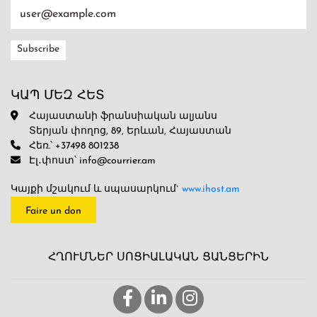
ԿԱՊ ՄԵԶ ՀԵՏ
Հայաստանի ֆրանսիական ալյանս
Տերյան փողոց, 89, Երևան, Հայաստան
Հեռ.՝ +37498 801238
Էլ․փոստ՝ info@courrier.am
Կայքի մշակում և սպասարկում`
www.ihost.am
Faire un don
ՀՂՈՒՄՆԵՐ ՍՈՑԻԱԼԱԿԱՆ ՑԱՆՑԵՐԻՆ