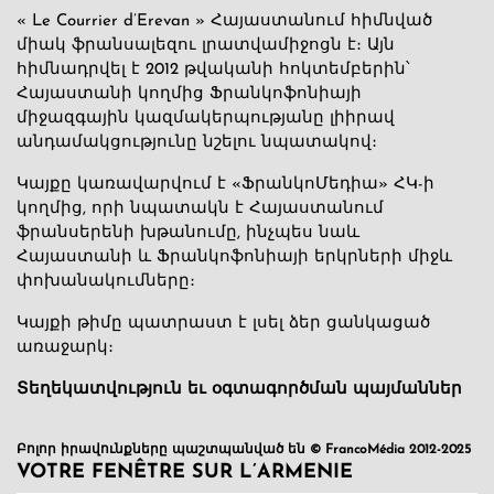
« Le Courrier d’Erevan » Հայաստանում հիմնված
միակ ֆրանսալեզու լրատվամիջոցն է։ Այն
հիմնադրվել է 2012 թվականի հոկտեմբերին՝
Հայաստանի կողմից Ֆրանկոֆոնիայի
միջազգային կազմակերպությանը լիիրավ
անդամակցությունը նշելու նպատակով։
Կայքը կառավարվում է «ՖրանկոՄեդիա» ՀԿ-ի
կողմից, որի նպատակն է Հայաստանում
ֆրանսերենի խթանումը, ինչպես նաև
Հայաստանի և Ֆրանկոֆոնիայի երկրների միջև
փոխանակումները։
Կայքի թիմը պատրաստ է լսել ձեր ցանկացած
առաջարկ։
Տեղեկատվություն եւ օգտագործման պայմաններ
Բոլոր իրավունքները պաշտպանված են © FrancoMédia 2012-2025
VOTRE FENÊTRE SUR L’ARMENIE