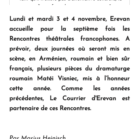
question d'un référendum ne se pose pas. "
Lundi et mardi 3 et 4 novembre, Erevan
KASA : 30 ans d'audace, de résilience et d'avenir
accueille pour la septième fois les
en Arménie
Rencontres théâtrales francophones. A
prévoir, deux journées où seront mis en
Le premier hôtel Hyatt Regency d'Arménie
scène, en Arménien, roumain et bien sûr
ouvrira ses portes à Dilijan
français, plusieurs pièces du dramaturge
roumain Matéi Visniec, mis à l’honneur
cette année. Comme les années
précédentes, Le Courrier d'Erevan est
partenaire de ces Rencontres.
Par Marius Heinisch