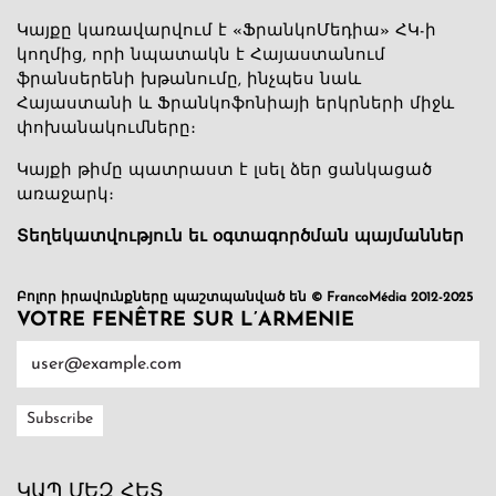
Կայքը կառավարվում է «ՖրանկոՄեդիա» ՀԿ-ի
կողմից, որի նպատակն է Հայաստանում
ֆրանսերենի խթանումը, ինչպես նաև
Հայաստանի և Ֆրանկոֆոնիայի երկրների միջև
փոխանակումները։
Կայքի թիմը պատրաստ է լսել ձեր ցանկացած
առաջարկ։
Տեղեկատվություն եւ օգտագործման պայմաններ
Բոլոր իրավունքները պաշտպանված են © FrancoMédia 2012-2025
VOTRE FENÊTRE SUR L’ARMENIE
ԿԱՊ ՄԵԶ ՀԵՏ