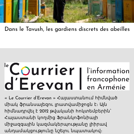
Dans le Tavush, les gardiens discrets des abeilles
« Le Courrier d’Erevan » Հայաստանում հիմնված
միակ ֆրանսալեզու լրատվամիջոցն է։ Այն
հիմնադրվել է 2012 թվականի հոկտեմբերին՝
Հայաստանի կողմից Ֆրանկոֆոնիայի
միջազգային կազմակերպությանը լիիրավ
անդամակցությունը նշելու նպատակով։