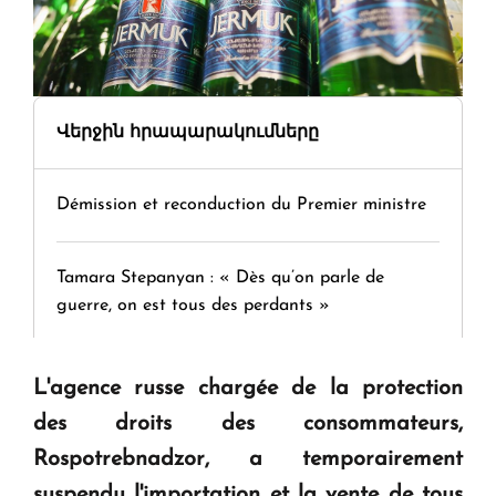
Վերջին հրապարակումները
Démission et reconduction du Premier ministre
Tamara Stepanyan : « Dès qu’on parle de
guerre, on est tous des perdants »
" Tant qu'il n'existe pas d'alternative concrète, la
L'agence russe chargée de la protection
question d'un référendum ne se pose pas. "
des droits des consommateurs,
Rospotrebnadzor, a temporairement
KASA : 30 ans d'audace, de résilience et d'avenir
suspendu l'importation et la vente de tous