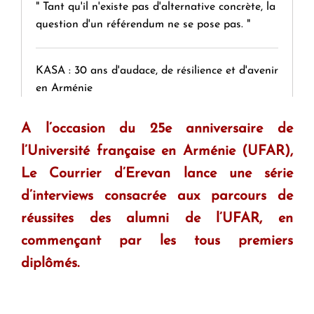
" Tant qu'il n'existe pas d'alternative concrète, la
question d'un référendum ne se pose pas. "
KASA : 30 ans d'audace, de résilience et d'avenir
en Arménie
A l’occasion du 25e anniversaire de
Le premier hôtel Hyatt Regency d'Arménie
l’Université française en Arménie (UFAR),
ouvrira ses portes à Dilijan
Le Courrier d’Erevan lance une série
d’interviews consacrée aux parcours de
réussites des
alumni
de l’UFAR, en
commençant par les tous premiers
diplômés.