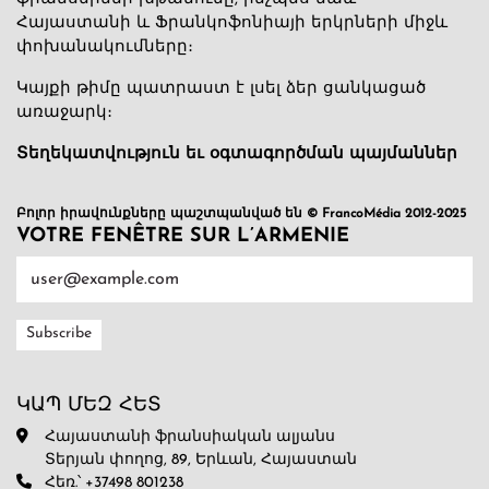
Հայաստանի և Ֆրանկոֆոնիայի երկրների միջև
փոխանակումները։
Կայքի թիմը պատրաստ է լսել ձեր ցանկացած
առաջարկ։
Տեղեկատվություն եւ օգտագործման պայմաններ
Բոլոր իրավունքները պաշտպանված են © FrancoMédia 2012-2025
VOTRE FENÊTRE SUR L’ARMENIE
ԿԱՊ ՄԵԶ ՀԵՏ
Հայաստանի ֆրանսիական ալյանս
Տերյան փողոց, 89, Երևան, Հայաստան
Հեռ.՝ +37498 801238