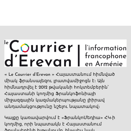
« Le Courrier d’Erevan » Հայաստանում հիմնված
միակ ֆրանսալեզու լրատվամիջոցն է։ Այն
հիմնադրվել է 2012 թվականի հոկտեմբերին՝
Հայաստանի կողմից Ֆրանկոֆոնիայի
միջազգային կազմակերպությանը լիիրավ
անդամակցությունը նշելու նպատակով։
Կայքը կառավարվում է «ՖրանկոՄեդիա» ՀԿ-ի
կողմից, որի նպատակն է Հայաստանում
ֆրանսերենի խթանումը, ինչպես նաև