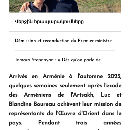
Վերջին հրապարակումները
Démission et reconduction du Premier ministre
Tamara Stepanyan : « Dès qu’on parle de
guerre, on est tous des perdants »
Arrivés en Arménie à l'automne 2023,
quelques semaines seulement après l'exode
" Tant qu'il n'existe pas d'alternative concrète, la
question d'un référendum ne se pose pas. "
des Arméniens de l'Artsakh, Luc et
Blandine Boureau achèvent leur mission de
KASA : 30 ans d'audace, de résilience et d'avenir
représentants de l'Œuvre d'Orient dans le
en Arménie
pays. Pendant trois années