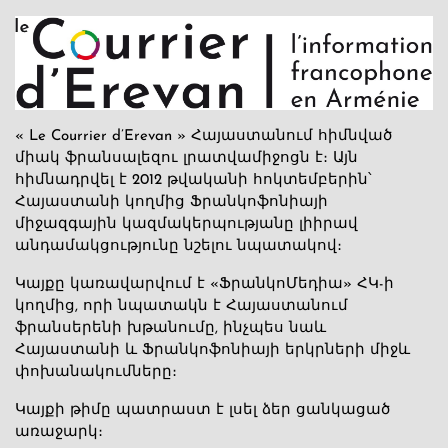
« Le Courrier d’Erevan » Հայաստանում հիմնված
միակ ֆրանսալեզու լրատվամիջոցն է։ Այն
հիմնադրվել է 2012 թվականի հոկտեմբերին՝
Հայաստանի կողմից Ֆրանկոֆոնիայի
միջազգային կազմակերպությանը լիիրավ
անդամակցությունը նշելու նպատակով։
Կայքը կառավարվում է «ՖրանկոՄեդիա» ՀԿ-ի
կողմից, որի նպատակն է Հայաստանում
ֆրանսերենի խթանումը, ինչպես նաև
Հայաստանի և Ֆրանկոֆոնիայի երկրների միջև
փոխանակումները։
Կայքի թիմը պատրաստ է լսել ձեր ցանկացած
առաջարկ։