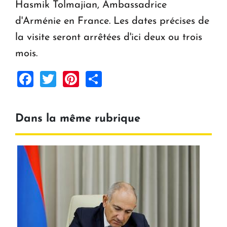
ouvrira ses portes à Dilijan
Hasmik Tolmajian, Ambassadrice
d'Arménie en France. Les dates précises de
la visite seront arrêtées d'ici deux ou trois
mois.
Facebook
Twitter
Pinterest
Share
Dans la même rubrique