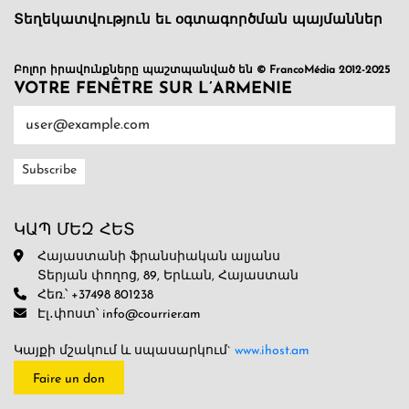
Տեղեկատվություն եւ օգտագործման պայմաններ
Բոլոր իրավունքները պաշտպանված են © FrancoMédia 2012-2025
VOTRE FENÊTRE SUR L’ARMENIE
ԿԱՊ ՄԵԶ ՀԵՏ
Հայաստանի ֆրանսիական ալյանս
Տերյան փողոց, 89, Երևան, Հայաստան
Հեռ.՝ +37498 801238
Էլ․փոստ՝ info@courrier.am
Կայքի մշակում և սպասարկում`
www.ihost.am
Faire un don