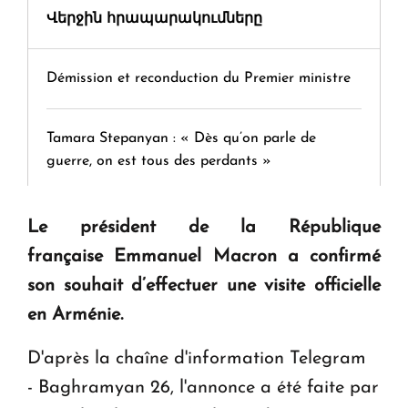
Վերջին հրապարակումները
Démission et reconduction du Premier ministre
Tamara Stepanyan : « Dès qu’on parle de
guerre, on est tous des perdants »
" Tant qu'il n'existe pas d'alternative concrète, la
Le président de la République
question d'un référendum ne se pose pas. "
française Emmanuel Macron a confirmé
son souhait d’effectuer une visite officielle
KASA : 30 ans d'audace, de résilience et d'avenir
en Arménie.
en Arménie
D'après la chaîne d'information Telegram
- Baghramyan 26, l'annonce a été faite par
Le premier hôtel Hyatt Regency d'Arménie