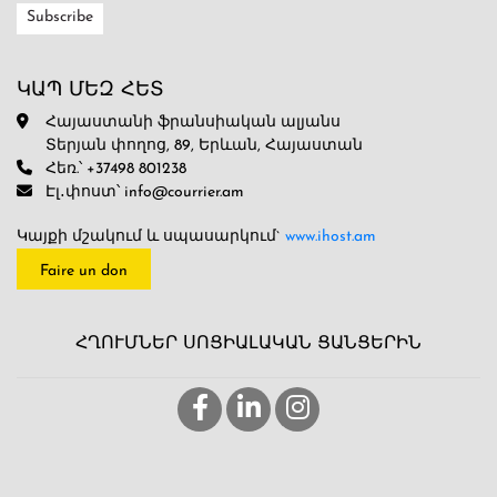
ԿԱՊ ՄԵԶ ՀԵՏ
Հայաստանի ֆրանսիական ալյանս
Տերյան փողոց, 89, Երևան, Հայաստան
Հեռ.՝ +37498 801238
Էլ․փոստ՝ info@courrier.am
Կայքի մշակում և սպասարկում`
www.ihost.am
Faire un don
ՀՂՈՒՄՆԵՐ ՍՈՑԻԱԼԱԿԱՆ ՑԱՆՑԵՐԻՆ