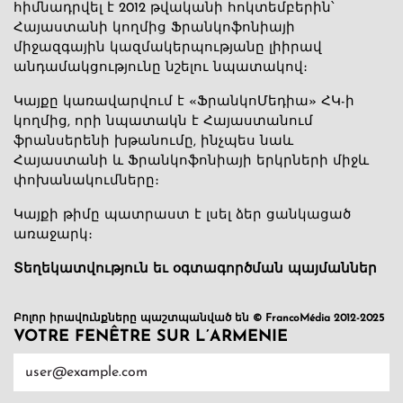
հիմնադրվել է 2012 թվականի հոկտեմբերին՝
Հայաստանի կողմից Ֆրանկոֆոնիայի
միջազգային կազմակերպությանը լիիրավ
անդամակցությունը նշելու նպատակով։
Կայքը կառավարվում է «ՖրանկոՄեդիա» ՀԿ-ի
կողմից, որի նպատակն է Հայաստանում
ֆրանսերենի խթանումը, ինչպես նաև
Հայաստանի և Ֆրանկոֆոնիայի երկրների միջև
փոխանակումները։
Կայքի թիմը պատրաստ է լսել ձեր ցանկացած
առաջարկ։
Տեղեկատվություն եւ օգտագործման պայմաններ
Բոլոր իրավունքները պաշտպանված են © FrancoMédia 2012-2025
VOTRE FENÊTRE SUR L’ARMENIE