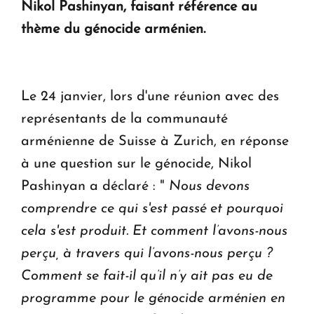
Nikol Pashinyan, faisant référence au
en Arménie
thème du génocide arménien.
Le premier hôtel Hyatt Regency d'Arménie
ouvrira ses portes à Dilijan
Le 24 janvier, lors d'une réunion avec des
représentants de la communauté
arménienne de Suisse à Zurich, en réponse
à une question sur le génocide, Nikol
Pashinyan a déclaré : "
Nous devons
comprendre ce qui s'est passé et pourquoi
cela s'est produit. Et comment l’avons-nous
perçu, à travers qui l’avons-nous perçu ?
Comment se fait-il qu’il n’y ait pas eu de
programme pour le génocide arménien en