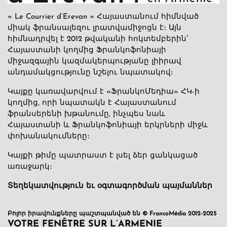
« Le Courrier d’Erevan » Հայաստանում հիմնված
միակ ֆրանսալեզու լրատվամիջոցն է։ Այն
հիմնադրվել է 2012 թվականի հոկտեմբերին՝
Հայաստանի կողմից Ֆրանկոֆոնիայի
միջազգային կազմակերպությանը լիիրավ
անդամակցությունը նշելու նպատակով։
Կայքը կառավարվում է «ՖրանկոՄեդիա» ՀԿ-ի
կողմից, որի նպատակն է Հայաստանում
ֆրանսերենի խթանումը, ինչպես նաև
Հայաստանի և Ֆրանկոֆոնիայի երկրների միջև
փոխանակումները։
Կայքի թիմը պատրաստ է լսել ձեր ցանկացած
առաջարկ։
Տեղեկատվություն եւ օգտագործման պայմաններ
Բոլոր իրավունքները պաշտպանված են © FrancoMédia 2012-2025
VOTRE FENÊTRE SUR L’ARMENIE