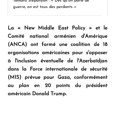
Tamara Stepanyan : « Dès qu’on parle de
guerre, on est tous des perdants »
" Tant qu'il n'existe pas d'alternative concrète, la
La « New Middle East Policy » et le
question d'un référendum ne se pose pas. "
Comité national arménien d'Amérique
(ANCA) ont formé une coalition de 18
KASA : 30 ans d'audace, de résilience et d'avenir
organisations américaines pour s'opposer
en Arménie
à l'inclusion éventuelle de l'Azerbaïdjan
dans la Force internationale de sécurité
Le premier hôtel Hyatt Regency d'Arménie
(MIS) prévue pour Gaza, conformément
ouvrira ses portes à Dilijan
au plan en 20 points du président
américain Donald Trump.