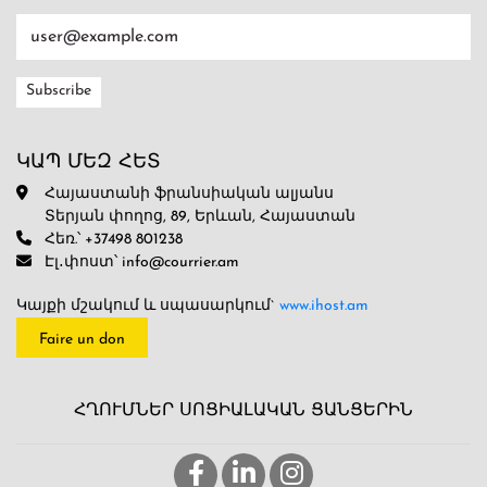
ԿԱՊ ՄԵԶ ՀԵՏ
Հայաստանի ֆրանսիական ալյանս
Տերյան փողոց, 89, Երևան, Հայաստան
Հեռ.՝ +37498 801238
Էլ․փոստ՝ info@courrier.am
Կայքի մշակում և սպասարկում`
www.ihost.am
Faire un don
ՀՂՈՒՄՆԵՐ ՍՈՑԻԱԼԱԿԱՆ ՑԱՆՑԵՐԻՆ