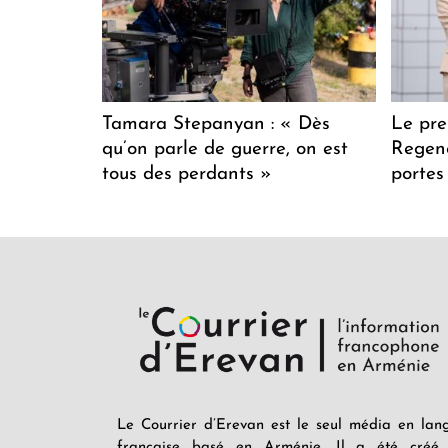
Tamara Stepanyan : « Dès
Le pre
qu’on parle de guerre, on est
Regenc
tous des perdants »
portes
Le Courrier d’Erevan est le seul média en lan
française basé en Arménie. Il a été créé