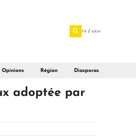
FR
ARM
Opinions
Région
Diasporas
aux adoptée par