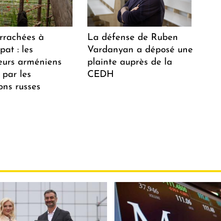
arrachées à
La défense de Ruben
at : les
Vardanyan a déposé une
teurs arméniens
plainte auprès de la
 par les
CEDH
ions russes