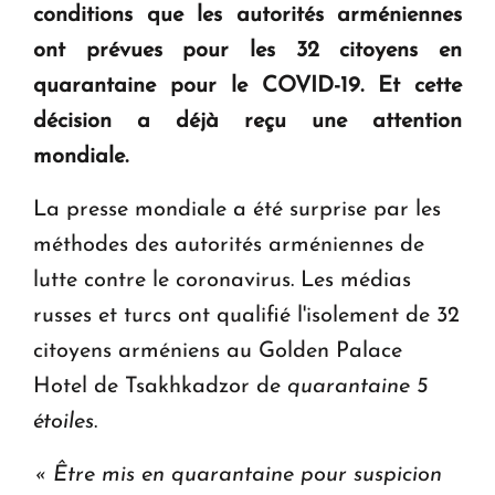
conditions que les autorités arméniennes
KASA : 30 ans d'audace, de résilience et d'avenir
ont prévues pour les 32 citoyens en
en Arménie
quarantaine pour le COVID-19. Et cette
décision a déjà reçu une attention
Le premier hôtel Hyatt Regency d'Arménie
mondiale.
ouvrira ses portes à Dilijan
La presse mondiale a été surprise par les
méthodes des autorités arméniennes de
lutte contre le coronavirus. Les médias
russes et turcs ont qualifié l'isolement de 32
citoyens arméniens au Golden Palace
Hotel de Tsakhkadzor de
quarantaine 5
étoiles
.
« Être mis en quarantaine pour suspicion