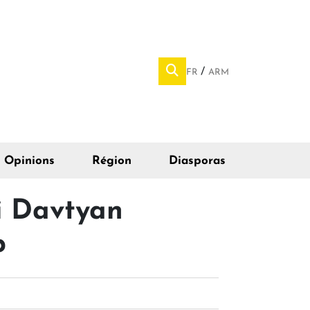
FR
ARM
Opinions
Région
Diasporas
i Davtyan
p