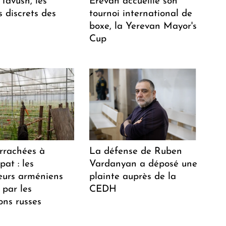
Tavush, les
Erevan accueille son
 discrets des
tournoi international de
boxe, la Yerevan Mayor's
Cup
arrachées à
La défense de Ruben
at : les
Vardanyan a déposé une
teurs arméniens
plainte auprès de la
 par les
CEDH
ions russes