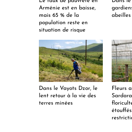
Le taux de pauvreté en
Dans le 
Arménie est en baisse,
gardiens
mais 65 % de la
abeilles
population reste en
situation de risque
Dans le Vayots Dzor, le
Fleurs 
lent retour à la vie des
Sardarap
terres minées
floricul
étouffés
restrict