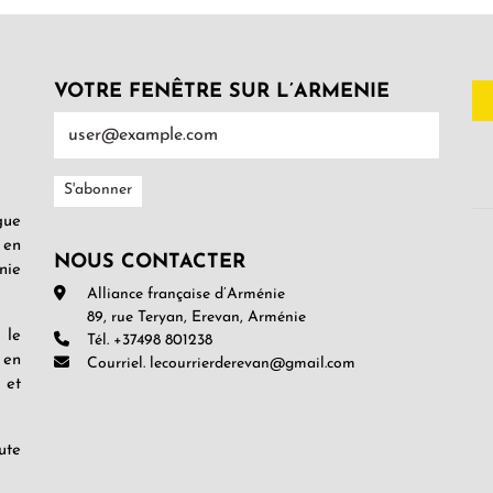
VOTRE FENÊTRE SUR L’ARMENIE
gue
 en
NOUS CONTACTER
nie
Alliance française d’Arménie
89, rue Teryan, Erevan, Arménie
 le
Tél. +37498 801238
 en
Courriel. lecourrierderevan@gmail.com
 et
ute