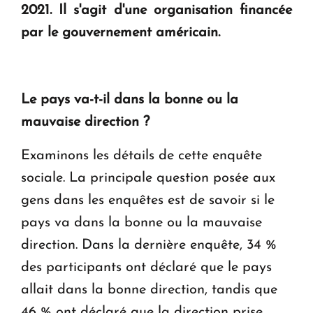
2021. Il s'agit d'une organisation financée
KASA : 30 ans d'audace, de résilience et d'avenir
par le gouvernement américain.
en Arménie
Le premier hôtel Hyatt Regency d'Arménie
Le pays va-t-il dans la bonne ou la
ouvrira ses portes à Dilijan
mauvaise direction ?
Examinons les détails de cette enquête
sociale. La principale question posée aux
gens dans les enquêtes est de savoir si le
pays va dans la bonne ou la mauvaise
direction. Dans la dernière enquête, 34 %
des participants ont déclaré que le pays
allait dans la bonne direction, tandis que
46 % ont déclaré que la direction prise