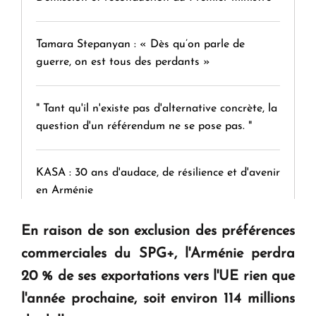
Tamara Stepanyan : « Dès qu’on parle de
guerre, on est tous des perdants »
" Tant qu'il n'existe pas d'alternative concrète, la
question d'un référendum ne se pose pas. "
KASA : 30 ans d'audace, de résilience et d'avenir
en Arménie
En raison de son exclusion des préférences
Le premier hôtel Hyatt Regency d'Arménie
commerciales du SPG+, l'Arménie perdra
ouvrira ses portes à Dilijan
20 % de ses exportations vers l'UE rien que
l'année prochaine, soit environ 114 millions