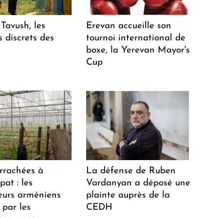
Tavush, les
Erevan accueille son
 discrets des
tournoi international de
boxe, la Yerevan Mayor's
Cup
arrachées à
La défense de Ruben
at : les
Vardanyan a déposé une
teurs arméniens
plainte auprès de la
 par les
CEDH