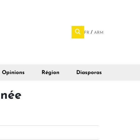
FR
ARM
Opinions
Région
Diasporas
rnée