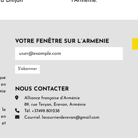
 à Dilijan
l'Arménie.
VOTRE FENÊTRE SUR L’ARMENIE
gue
 en
NOUS CONTACTER
nie
Alliance française d’Arménie
89, rue Teryan, Erevan, Arménie
 le
Tél. +37498 801238
 en
Courriel. lecourrierderevan@gmail.com
 et