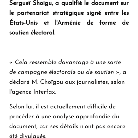
Sergueï Shoigu
, a qualifié le document sur
KASA : 30 ans d'audace, de résilience et d'avenir
le partenariat stratégique signé entre les
en Arménie
États-Unis et l'Arménie de forme de
soutien électoral.
Le premier hôtel Hyatt Regency d'Arménie
ouvrira ses portes à Dilijan
«
Cela ressemble davantage à une sorte
de campagne électorale ou de soutien
», a
déclaré M. Choïgou aux journalistes, selon
l'agence Interfax.
Selon lui, il est actuellement difficile de
procéder à une analyse approfondie du
document, car ses détails n’ont pas encore
été divulgués.