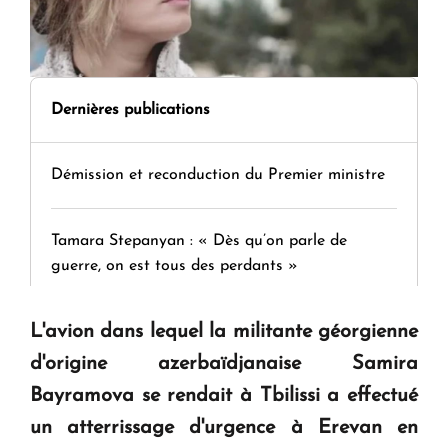
Dernières publications
Démission et reconduction du Premier ministre
Tamara Stepanyan : « Dès qu’on parle de
guerre, on est tous des perdants »
L'avion dans lequel la militante géorgienne
" Tant qu'il n'existe pas d'alternative concrète, la
question d'un référendum ne se pose pas. "
d'origine azerbaïdjanaise Samira
Bayramova se rendait à Tbilissi a effectué
KASA : 30 ans d'audace, de résilience et d'avenir
un atterrissage d'urgence à Erevan en