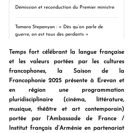
Démission et reconduction du Premier ministre
Tamara Stepanyan : « Dès qu’on parle de
guerre, on est tous des perdants »
Temps fort célébrant la langue française
" Tant qu'il n'existe pas d'alternative concrète, la
et les valeurs portées par les cultures
question d'un référendum ne se pose pas. "
francophones, la Saison de la
Francophonie 2025 présente à Erevan et
KASA : 30 ans d'audace, de résilience et d'avenir
en Arménie
en région une programmation
pluridisciplinaire (cinéma, littérature,
Le premier hôtel Hyatt Regency d'Arménie
musique, théâtre et art contemporain)
ouvrira ses portes à Dilijan
portée par l’Ambassade de France /
Institut français d’Arménie en partenariat