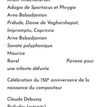
Aram Khachaturian
Adagio de Spartacus et Phrygie
Arno Babadjanian
Prélude
,
Danse de Vagharshapat
,
Impromptu
,
Capriccio
Arno Babadjanian
Sonate polyphonique
Maurice
Ravel
Pavane pour
une infante défunte
e
Célébration du 150
anniversaire de la
naissance du compositeur
Claude Debussy