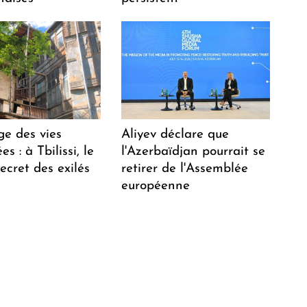
ge des vies
Aliyev déclare que
s : à Tbilissi, le
l'Azerbaïdjan pourrait se
ecret des exilés
retirer de l'Assemblée
européenne