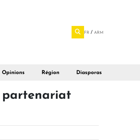
FR
ARM
Opinions
Région
Diasporas
e partenariat