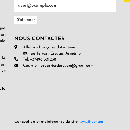
gue
 en
NOUS CONTACTER
nie
Alliance française d’Arménie
89, rue Teryan, Erevan, Arménie
 le
Tél. +37498 801238
 en
Courriel. lecourrierderevan@gmail.com
 et
ute
Conception et maintenance du site:
www.ihost.am