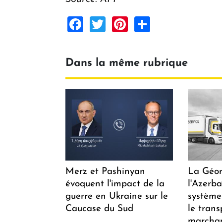
Facebook
Twitter
Pinterest
Share
Dans la même rubrique
Merz et Pashinyan
La Géor
évoquent l'impact de la
l'Azerb
guerre en Ukraine sur le
système
Caucase du Sud
le trans
marchan