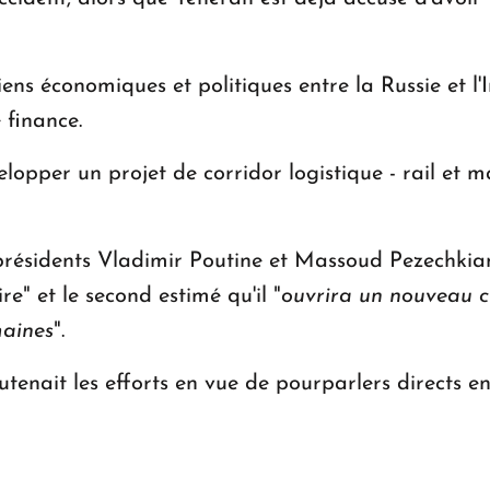
liens économiques et politiques entre la Russie et l
 finance.
opper un projet de corridor logistique - rail et m
présidents Vladimir Poutine et Massoud Pezechkian 
e" et le second estimé qu'il "
ouvrira un nouveau ch
maines
".
tenait les efforts en vue de pourparlers directs entr