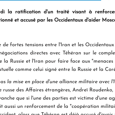
 la ratification d'un traité visant à renforcer l
tionné et accusé par les Occidentaux d'aider Mosc
e de fortes tensions entre l'Iran et les Occidentaux
ociations directes avec Téhéran sur le complex
e la Russie et l'Iran pour faire face aux "menaces
tuelle comme celui signé entre la Russie et la Cor
as la mise en place d'une alliance militaire avec l'
tre russe des Affaires étrangères, Andreï Roudenko,
anche que si l'une des parties est victime d'une agr
voit aussi un renforcement de la "coopération militai
ccident, alors que Téhéran est déjà accusé d'avoir 