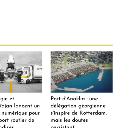
gie et
Port d'Anaklia : une
aïdjan lancent un
délégation géorgienne
 numérique pour
s'inspire de Rotterdam,
port routier de
mais les doutes
dises
persistent