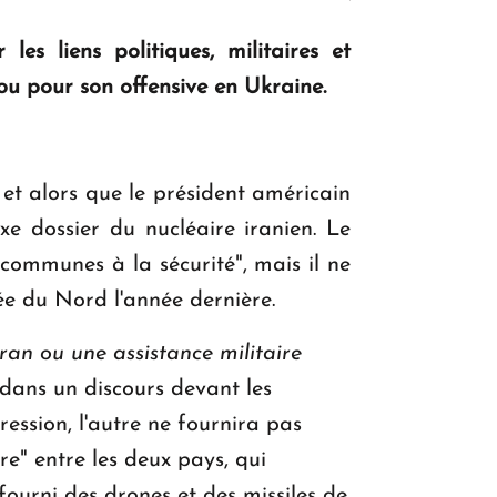
es liens politiques, militaires et
KASA : 30 ans d'audace, de résilience et
ou pour son offensive en Ukraine.
d'avenir en Arménie
 et alors que le président américain
Le premier hôtel Hyatt Regency
e dossier du nucléaire iranien. Le
d'Arménie ouvrira ses portes à Dilijan
 communes à la sécurité", mais il ne
ée du Nord l'année dernière.
Iran ou une assistance militaire
 dans un discours devant les
ession, l'autre ne fournira pas
re" entre les deux pays, qui
fourni des drones et des missiles de