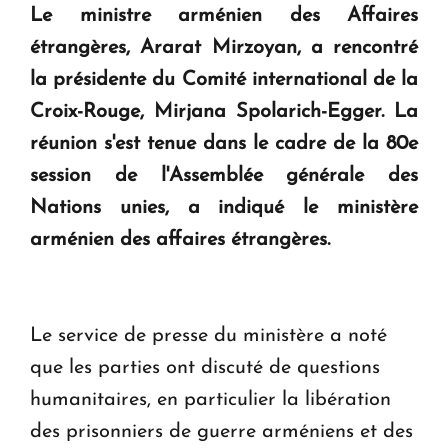
Le ministre arménien des Affaires
question d'un référendum ne se pose pas. "
étrangères, Ararat Mirzoyan, a rencontré
la présidente du Comité international de la
KASA : 30 ans d'audace, de résilience et d'avenir
Croix-Rouge, Mirjana Spolarich-Egger. La
en Arménie
réunion s'est tenue dans le cadre de la 80e
session de l'Assemblée générale des
Le premier hôtel Hyatt Regency d'Arménie
ouvrira ses portes à Dilijan
Nations unies, a indiqué le ministère
arménien des affaires étrangères.
Le service de presse du ministère a noté
que les parties ont discuté de questions
humanitaires, en particulier la libération
des prisonniers de guerre arméniens et des