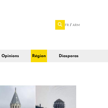
FR
ARM
Opinions
Région
Diasporas