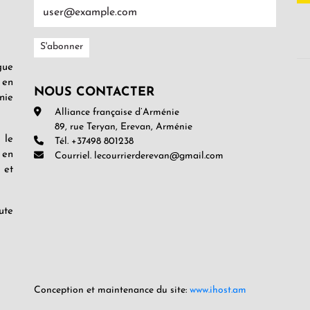
gue
 en
NOUS CONTACTER
nie
Alliance française d’Arménie
89, rue Teryan, Erevan, Arménie
 le
Tél. +37498 801238
 en
Courriel. lecourrierderevan@gmail.com
 et
ute
Conception et maintenance du site:
www.ihost.am