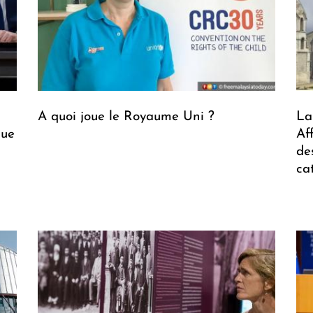
A quoi joue le Royaume Uni ?
La
que
Af
de
ca