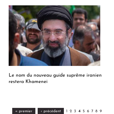
Le nom du nouveau guide suprême iranien
restera Khamenei
« premier
‹ précédent
1
2
3
4
5
6
7
8
9