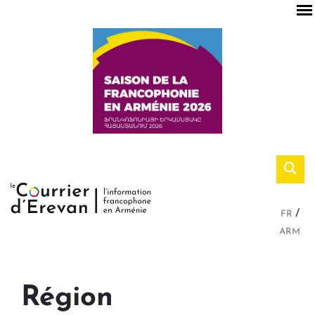
FR
ARM
Région