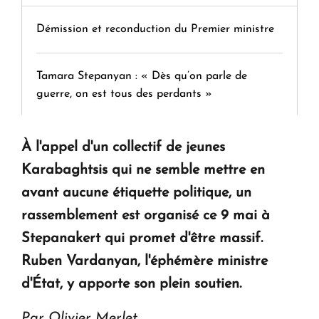
Démission et reconduction du Premier ministre
Tamara Stepanyan : « Dès qu’on parle de
guerre, on est tous des perdants »
" Tant qu'il n'existe pas d'alternative concrète, la
À l'appel d'un collectif de jeunes
question d'un référendum ne se pose pas. "
Karabaghtsis qui ne semble mettre en
avant aucune étiquette politique, un
KASA : 30 ans d'audace, de résilience et d'avenir
rassemblement est organisé ce 9 mai à
en Arménie
Stepanakert qui promet d'être massif.
Ruben Vardanyan, l'éphémère ministre
Le premier hôtel Hyatt Regency d'Arménie
d'État, y apporte son plein soutien.
ouvrira ses portes à Dilijan
Par Olivier Merlet