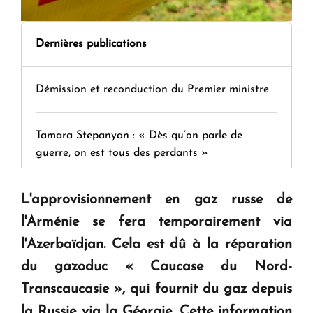
Dernières publications
Démission et reconduction du Premier ministre
Tamara Stepanyan : « Dès qu’on parle de
guerre, on est tous des perdants »
L'approvisionnement en gaz russe de
" Tant qu'il n'existe pas d'alternative concrète, la
question d'un référendum ne se pose pas. "
l'Arménie se fera temporairement via
l'Azerbaïdjan. Cela est dû à la réparation
KASA : 30 ans d'audace, de résilience et d'avenir
du gazoduc « Caucase du Nord-
en Arménie
Transcaucasie », qui fournit du gaz depuis
la Russie via la Géorgie. Cette information