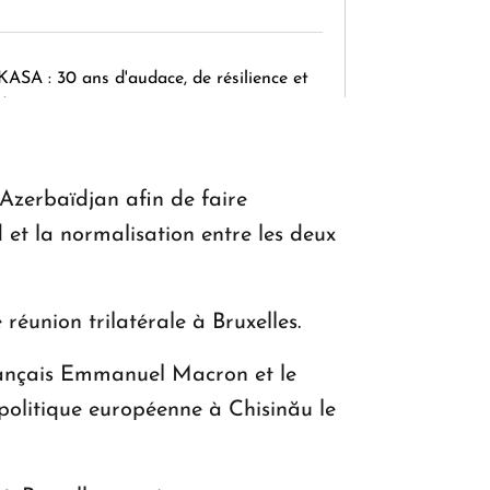
KASA : 30 ans d'audace, de résilience et
d'avenir en Arménie
l'Azerbaïdjan afin de faire
Le premier hôtel Hyatt Regency
d'Arménie ouvrira ses portes à Dilijan
 et la normalisation entre les deux
éunion trilatérale à Bruxelles.
rançais Emmanuel Macron et le
olitique européenne à Chisinău le