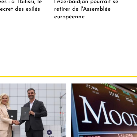
s : à Tbilissi, le
l'Azerbaïdjan pourrait se
ecret des exilés
retirer de l'Assemblée
européenne