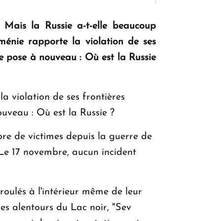
 Mais la Russie a-t-elle beaucoup
KASA : 30 ans d'audace, de résilience et
ménie rapporte la violation de ses
d'avenir en Arménie
se pose à nouveau : Où est la Russie
Le premier hôtel Hyatt Regency
 violation de ses frontières
d'Arménie ouvrira ses portes à Dilijan
ouveau : Où est la Russie ?
re de victimes depuis la guerre de
. Le 17 novembre, aucun incident
oulés à l'intérieur même de leur
es alentours du Lac noir, "Sev