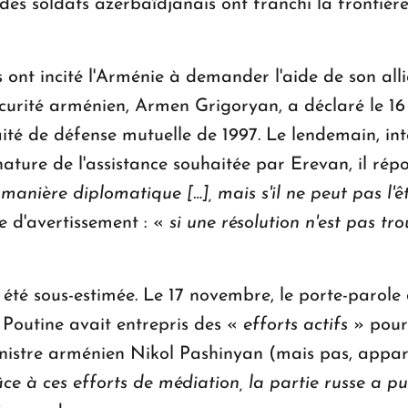
 des soldats azerbaïdjanais ont franchi la frontièr
s ont incité l'Arménie à demander l'aide de son alli
écurité arménien, Armen Grigoryan, a déclaré le 16
aité de défense mutuelle de 1997. Le lendemain, int
ture de l'assistance souhaitée par Erevan, il rép
manière diplomatique […], mais s'il ne peut pas l'êtr
e d'avertissement : «
si une résolution n'est pas tr
été sous-estimée. Le 17 novembre, le porte-parole
 Poutine avait entrepris des «
efforts actifs
» pour
inistre arménien Nikol Pashinyan (mais pas, appa
ce à ces efforts de médiation, la partie russe a pu 