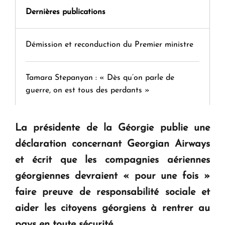
Dernières publications
Démission et reconduction du Premier ministre
Tamara Stepanyan : « Dès qu’on parle de
guerre, on est tous des perdants »
" Tant qu'il n'existe pas d'alternative concrète, la
La présidente de la Géorgie publie une
question d'un référendum ne se pose pas. "
déclaration concernant Georgian Airways
et écrit que les compagnies aériennes
KASA : 30 ans d'audace, de résilience et d'avenir
géorgiennes devraient « pour une fois »
en Arménie
faire preuve de responsabilité sociale et
aider les citoyens géorgiens à rentrer au
Le premier hôtel Hyatt Regency d'Arménie
pays en toute sécurité.