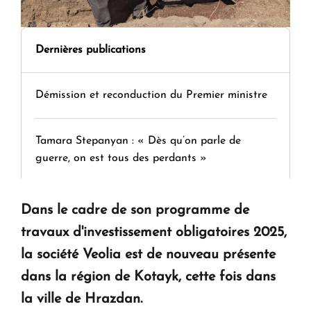
Dernières publications
Démission et reconduction du Premier ministre
Tamara Stepanyan : « Dès qu’on parle de
guerre, on est tous des perdants »
" Tant qu'il n'existe pas d'alternative concrète, la
Dans le cadre de son programme de
question d'un référendum ne se pose pas. "
travaux d'investissement obligatoires 2025,
la société Veolia est de nouveau présente
KASA : 30 ans d'audace, de résilience et d'avenir
dans la région de Kotayk, cette fois dans
en Arménie
la ville de Hrazdan.