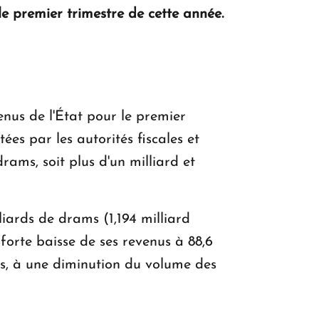
le premier trimestre de cette année.
KASA : 30 ans d'audace, de résilience et
d'avenir en Arménie
Le premier hôtel Hyatt Regency
d'Arménie ouvrira ses portes à Dilijan
enus de l'État pour le premier
es par les autorités fiscales et
rams, soit plus d'un milliard et
liards de drams (1,194 milliard
forte baisse de ses revenus à 88,6
tes, à une diminution du volume des