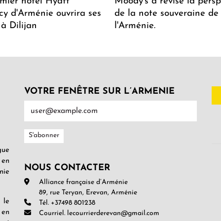
mier hôtel Hyatt
Moody's a révisé la persp
y d'Arménie ouvrira ses
de la note souveraine de
 à Dilijan
l'Arménie.
VOTRE FENÊTRE SUR L’ARMENIE
gue
 en
NOUS CONTACTER
nie
Alliance française d’Arménie
89, rue Teryan, Erevan, Arménie
 le
Tél. +37498 801238
 en
Courriel. lecourrierderevan@gmail.com