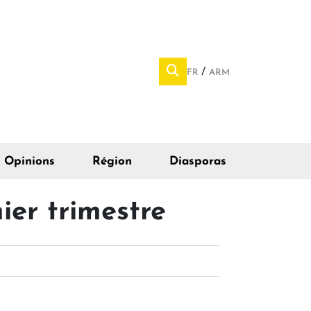
FR
ARM
Opinions
Région
Diasporas
ier trimestre