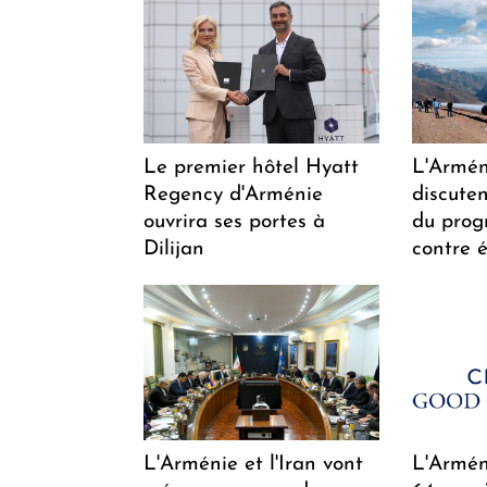
Le premier hôtel Hyatt
L'Arméni
Regency d'Arménie
discuten
ouvrira ses portes à
du pro
Dilijan
contre é
L'Arménie et l'Iran vont
L'Arméni