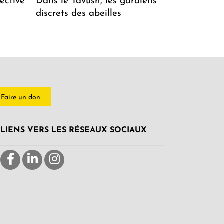
ective
Dans le Tavush, les gardiens
discrets des abeilles
Faire un don
LIENS VERS LES RÉSEAUX SOCIAUX