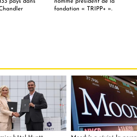
 133 pays dans
nommé président de la
 Chandler
fondation « TRIPP+ ».