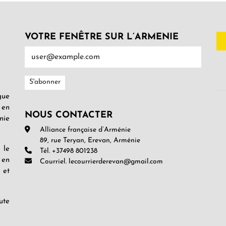
VOTRE FENÊTRE SUR L’ARMENIE
gue
 en
NOUS CONTACTER
nie
Alliance française d’Arménie
89, rue Teryan, Erevan, Arménie
 le
Tél. +37498 801238
 en
Courriel. lecourrierderevan@gmail.com
 et
ute