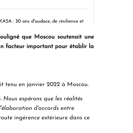
KASA : 30 ans d'audace, de résilience et
d'avenir en Arménie
souligné que Moscou soutenait une
un facteur important pour établir la
Le premier hôtel Hyatt Regency
d'Arménie ouvrira ses portes à Dilijan
ait tenu en janvier 2022 à Moscou.
 Nous espérons que les réalités
l'élaboration d'accords entre
toute ingérence extérieure dans ce