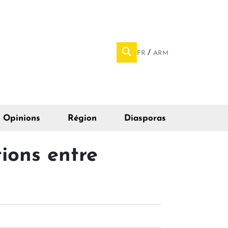
FR
ARM
Opinions
Région
Diasporas
tions entre