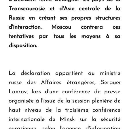
question d'un référendum ne se pose pas. "
Transcaucasie et d'Asie centrale de la
Russie en créant ses propres structures
KASA : 30 ans d'audace, de résilience et d'avenir
d'interaction. Moscou contrera ces
en Arménie
tentatives par tous les moyens à sa
disposition.
Le premier hôtel Hyatt Regency d'Arménie
ouvrira ses portes à Dilijan
La déclaration appartient au ministre
russe des Affaires étrangères, Sergueï
Lavrov, lors d'une conférence de presse
organisée à l'issue de la session plénière de
haut niveau de la troisième conférence
internationale de Minsk sur la sécurité
eurasienne, selon l'agence d'information