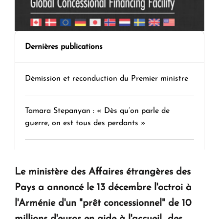
Dernières publications
Démission et reconduction du Premier ministre
Tamara Stepanyan : « Dès qu’on parle de
guerre, on est tous des perdants »
" Tant qu'il n'existe pas d'alternative concrète, la
question d'un référendum ne se pose pas. "
Le ministère des Affaires étrangères des
Pays a annoncé le 13 décembre l'octroi à
KASA : 30 ans d'audace, de résilience et d'avenir
l'Arménie d'un "prêt concessionnel" de 10
en Arménie