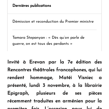
Dernières publications
Démission et reconduction du Premier ministre
Tamara Stepanyan : « Dès qu’on parle de
guerre, on est tous des perdants »
" Tant qu'il n'existe pas d'alternative concrète, la
Invité à Erevan par la 7e édition des
question d'un référendum ne se pose pas. "
Rencontres théâtrales francophones, qui lui
rendent hommage, Matéi Visniec a
KASA : 30 ans d'audace, de résilience et d'avenir
présenté, lundi 3 novembre, à la librairie
en Arménie
Epigraph, plusieurs de ses pièces
récemment traduites en arménien pour la
Le premier hôtel Hyatt Regency d'Arménie
première fois. L’occasion pour lui de