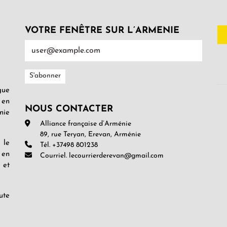
VOTRE FENÊTRE SUR L’ARMENIE
gue
 en
NOUS CONTACTER
nie
Alliance française d’Arménie
89, rue Teryan, Erevan, Arménie
 le
Tél. +37498 801238
 en
Courriel. lecourrierderevan@gmail.com
 et
ute