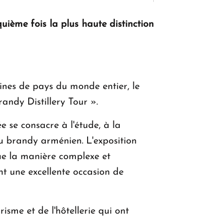
ième fois la plus haute distinction
KASA : 30 ans d'audace, de résilience et
d'avenir en Arménie
nes de pays du monde entier, le
Le premier hôtel Hyatt Regency
ndy Distillery Tour ».
d'Arménie ouvrira ses portes à Dilijan
se consacre à l'étude, à la
du brandy arménien. L'exposition
ue la manière complexe et
t une excellente occasion de
sme et de l'hôtellerie qui ont