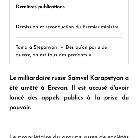
Dernières publications
Démission et reconduction du Premier ministre
Tamara Stepanyan : « Dès qu’on parle de
guerre, on est tous des perdants »
" Tant qu'il n'existe pas d'alternative concrète, la
Le milliardaire russe Samvel Karapetyan a
question d'un référendum ne se pose pas. "
été arrêté à Erevan. Il est accusé d'avoir
lancé des appels publics à la prise du
KASA : 30 ans d'audace, de résilience et d'avenir
pouvoir.
en Arménie
Le premier hôtel Hyatt Regency d'Arménie
Le propriétaire du groupe russe de sociétés