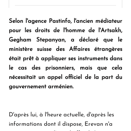
" Tant qu'il n'existe pas d'alternative concrète, la
Selon l'agence Pastinfo, l'ancien médiateur
question d'un référendum ne se pose pas. "
pour les droits de l'homme de l'Artsakh,
Gegham Stepanyan, a déclaré que le
KASA : 30 ans d'audace, de résilience et d'avenir
ministère suisse des Affaires étrangères
en Arménie
était prêt à appliquer ses instruments dans
le cas des prisonniers, mais que cela
Le premier hôtel Hyatt Regency d'Arménie
ouvrira ses portes à Dilijan
nécessitait un appel officiel de la part du
gouvernement arménien.
D'après lui, à l'heure actuelle, d'après les
informations dont il dispose, Erevan n'a