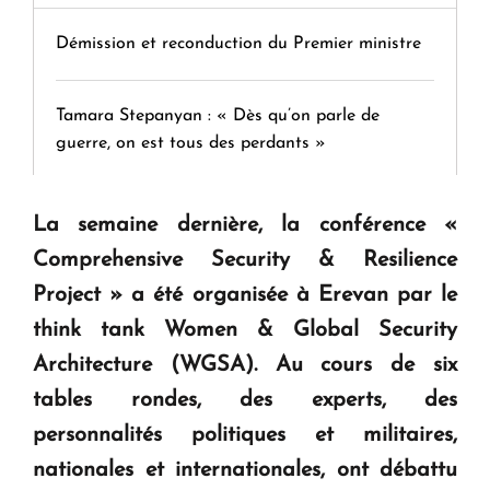
Démission et reconduction du Premier ministre
Tamara Stepanyan : « Dès qu’on parle de
guerre, on est tous des perdants »
" Tant qu'il n'existe pas d'alternative concrète, la
La semaine dernière, la conférence «
question d'un référendum ne se pose pas. "
Comprehensive Security & Resilience
Project » a été organisée à Erevan par le
KASA : 30 ans d'audace, de résilience et d'avenir
think tank Women & Global Security
en Arménie
Architecture (WGSA). Au cours de six
tables rondes, des experts, des
Le premier hôtel Hyatt Regency d'Arménie
personnalités politiques et militaires,
ouvrira ses portes à Dilijan
nationales et internationales, ont débattu