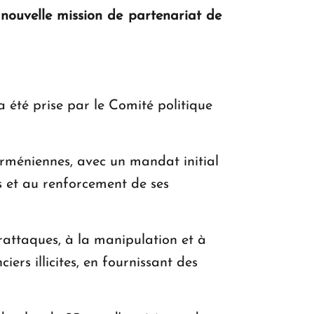
nouvelle mission de partenariat de
KASA : 30 ans d'audace, de résilience et
d'avenir en Arménie
a été prise par le Comité politique
Le premier hôtel Hyatt Regency
d'Arménie ouvrira ses portes à Dilijan
rméniennes, avec un mandat initial
s et au renforcement de ses
attaques, à la manipulation et à
ers illicites, en fournissant des