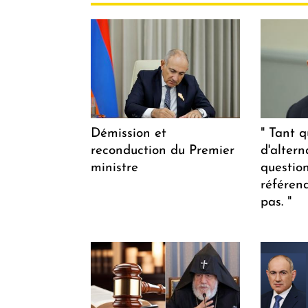
Démission et
" Tant q
reconduction du Premier
d'altern
ministre
questio
référen
pas. "