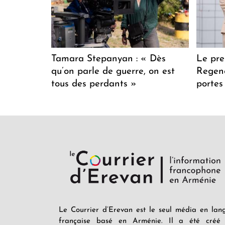
Tamara Stepanyan : « Dès
Le pre
qu’on parle de guerre, on est
Regenc
tous des perdants »
portes
Le Courrier d’Erevan est le seul média en lan
française basé en Arménie. Il a été créé