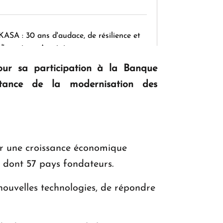
KASA : 30 ans d'audace, de résilience et
d'avenir en Arménie
our sa participation à la Banque
portance de la modernisation des
Le premier hôtel Hyatt Regency
d'Arménie ouvrira ses portes à Dilijan
oir une croissance économique
 dont 57 pays fondateurs.
s nouvelles technologies, de répondre