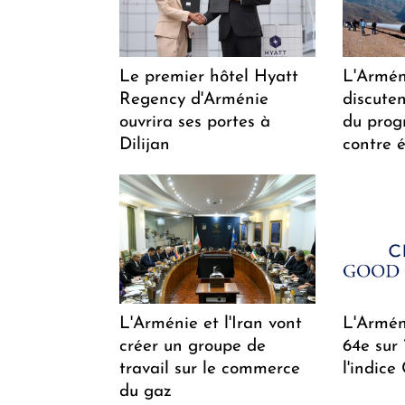
Le premier hôtel Hyatt
L'Arméni
Regency d'Arménie
discuten
ouvrira ses portes à
du pro
Dilijan
contre é
L'Arménie et l'Iran vont
L'Arméni
créer un groupe de
64e sur
travail sur le commerce
l'indice
du gaz