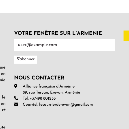
VOTRE FENÊTRE SUR L’ARMENIE
gue
 en
NOUS CONTACTER
nie
Alliance française d’Arménie
89, rue Teryan, Erevan, Arménie
 le
Tél. +37498 801238
 en
Courriel. lecourrierderevan@gmail.com
 et
ute