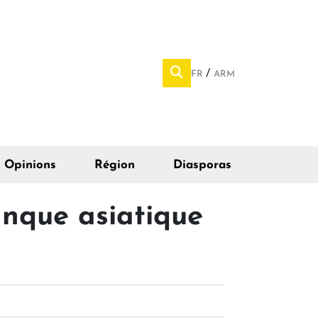
FR
ARM
Opinions
Région
Diasporas
anque asiatique