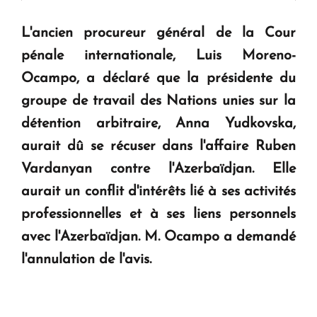
" Tant qu'il n'existe pas d'alternative concrète, la
L'ancien procureur général de la Cour
question d'un référendum ne se pose pas. "
pénale internationale, Luis Moreno-
Ocampo, a déclaré que la présidente du
KASA : 30 ans d'audace, de résilience et d'avenir
groupe de travail des Nations unies sur la
en Arménie
détention arbitraire, Anna Yudkovska,
aurait dû se récuser dans l'affaire Ruben
Le premier hôtel Hyatt Regency d'Arménie
Vardanyan contre l'Azerbaïdjan. Elle
ouvrira ses portes à Dilijan
aurait un conflit d'intérêts lié à ses activités
professionnelles et à ses liens personnels
avec l'Azerbaïdjan. M. Ocampo a demandé
l'annulation de l'avis.