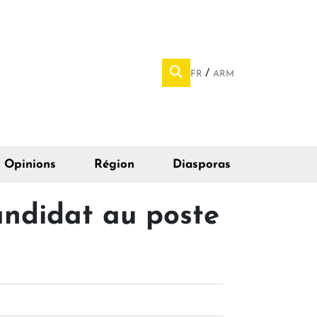
FR
ARM
Opinions
Région
Diasporas
andidat au poste