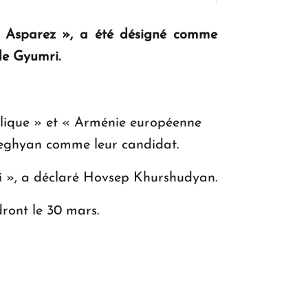
 « Asparez », a été désigné comme
KASA : 30 ans d'audace, de résilience et
de Gyumri.
d'avenir en Arménie
blique » et « Arménie européenne
Le premier hôtel Hyatt Regency
d'Arménie ouvrira ses portes à Dilijan
rseghyan comme leur candidat.
ri », a déclaré Hovsep Khurshudyan.
dront le 30 mars.