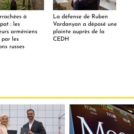
arrachées à
La défense de Ruben
at : les
Vardanyan a déposé une
teurs arméniens
plainte auprès de la
 par les
CEDH
ions russes