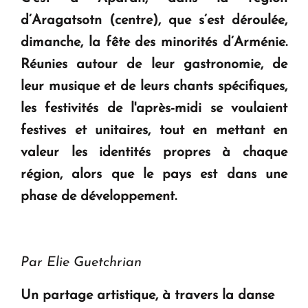
question d'un référendum ne se pose pas. "
d’Aragatsotn (centre), que s’est déroulée,
dimanche, la fête des minorités d’Arménie.
KASA : 30 ans d'audace, de résilience et d'avenir
Réunies autour de leur gastronomie, de
en Arménie
leur musique et de leurs chants spécifiques,
les festivités de l'après-midi se voulaient
Le premier hôtel Hyatt Regency d'Arménie
festives et unitaires, tout en mettant en
ouvrira ses portes à Dilijan
valeur les identités propres à chaque
région, alors que le pays est dans une
phase de développement.
Par Elie Guetchrian
Un partage artistique, à travers la danse