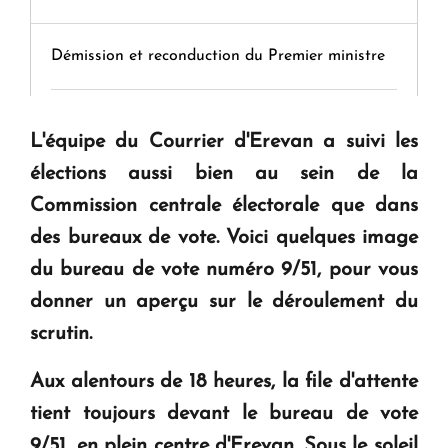
Démission et reconduction du Premier ministre
Tamara Stepanyan : « Dès qu’on parle de
L'équipe du Courrier d'Erevan a suivi les
guerre, on est tous des perdants »
élections aussi bien au sein de la
Commission centrale électorale que dans
" Tant qu'il n'existe pas d'alternative concrète, la
des bureaux de vote. Voici quelques image
question d'un référendum ne se pose pas. "
du bureau de vote numéro
9/51, pour vous
donner un aperçu sur le déroulement du
KASA : 30 ans d'audace, de résilience et d'avenir
en Arménie
scrutin.
Aux alentours de 18 heures, la file d'attente
Le premier hôtel Hyatt Regency d'Arménie
tient toujours devant le bureau de vote
ouvrira ses portes à Dilijan
9/51, en plein centre d'Erevan. Sous le soleil