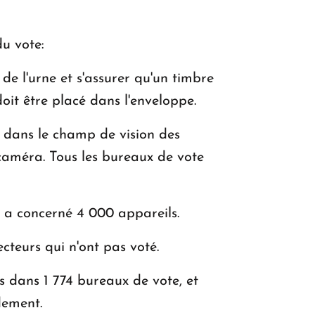
u vote:
KASA : 30 ans d'audace, de résilience et
d'avenir en Arménie
de l'urne et s'assurer qu'un timbre
doit être placé dans l'enveloppe.
Le premier hôtel Hyatt Regency
t dans le champ de vision des
d'Arménie ouvrira ses portes à Dilijan
 caméra. Tous les bureaux de vote
i a concerné 4 000 appareils.
cteurs qui n'ont pas voté.
s dans 1 774 bureaux de vote, et
dement.