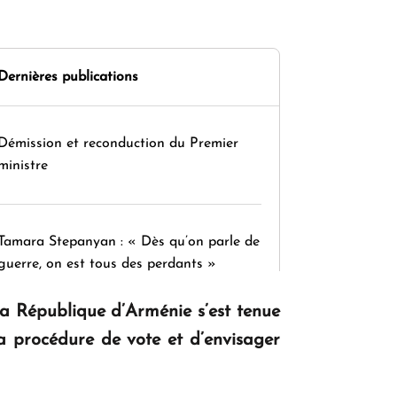
Dernières publications
Démission et reconduction du Premier
ministre
Tamara Stepanyan : « Dès qu’on parle de
guerre, on est tous des perdants »
a République d’Arménie s’est tenue
a procédure de vote et d’envisager
" Tant qu'il n'existe pas d'alternative
concrète, la question d'un référendum ne
se pose pas. "