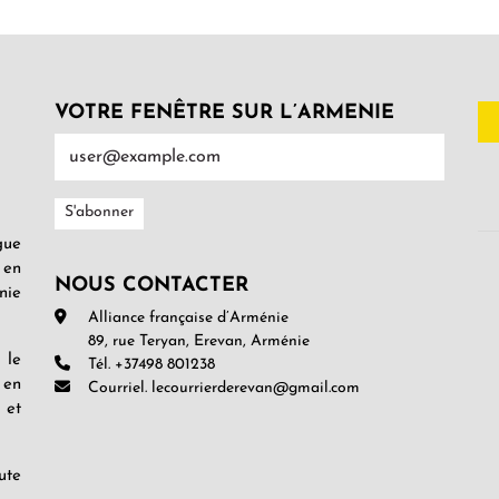
VOTRE FENÊTRE SUR L’ARMENIE
gue
 en
NOUS CONTACTER
nie
Alliance française d’Arménie
89, rue Teryan, Erevan, Arménie
 le
Tél. +37498 801238
 en
Courriel. lecourrierderevan@gmail.com
 et
ute