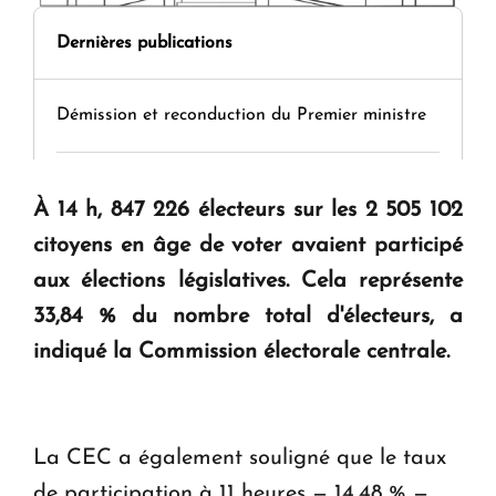
Dernières publications
Démission et reconduction du Premier ministre
Tamara Stepanyan : « Dès qu’on parle de
À 14 h, 847 226 électeurs sur les 2 505 102
guerre, on est tous des perdants »
citoyens en âge de voter avaient participé
aux élections législatives. Cela représente
" Tant qu'il n'existe pas d'alternative concrète, la
33,84 % du nombre total d'électeurs, a
question d'un référendum ne se pose pas. "
indiqué la Commission électorale centrale.
KASA : 30 ans d'audace, de résilience et d'avenir
en Arménie
La CEC a également souligné que le taux
Le premier hôtel Hyatt Regency d'Arménie
de participation à 11 heures — 14,48 % —