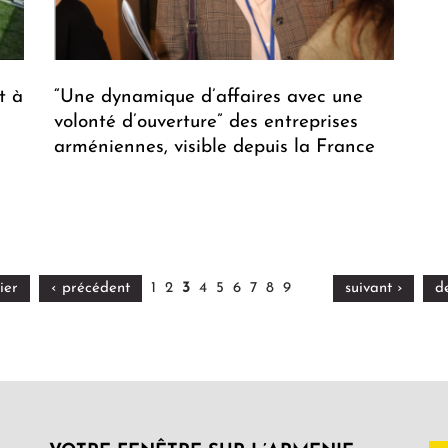
t à
“Une dynamique d’affaires avec une
volonté d’ouverture” des entreprises
arméniennes, visible depuis la France
ier
‹ précédent
1
2
3
4
5
6
7
8
9
suivant ›
d