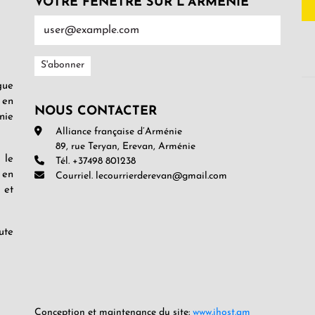
VOTRE FENÊTRE SUR L’ARMENIE
gue
 en
NOUS CONTACTER
nie
Alliance française d’Arménie
89, rue Teryan, Erevan, Arménie
 le
Tél. +37498 801238
 en
Courriel. lecourrierderevan@gmail.com
 et
ute
Conception et maintenance du site:
www.ihost.am