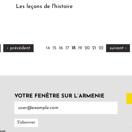
Les leçons de l'histoire
‹ précédent
14
15
16
17
18
19
20
21
22
suivant ›
VOTRE FENÊTRE SUR L’ARMENIE
gue