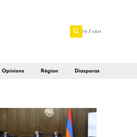
FR
ARM
Opinions
Région
Diasporas