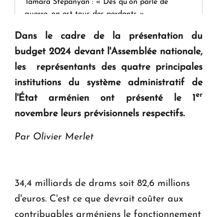
Tamara Stepanyan : « Dès qu’on parle de
guerre, on est tous des perdants »
Dans le cadre de la présentation du
" Tant qu'il n'existe pas d'alternative concrète, la
budget 2024 devant l'Assemblée nationale,
question d'un référendum ne se pose pas. "
les représentants des quatre principales
institutions du système administratif de
KASA : 30 ans d'audace, de résilience et d'avenir
er
l'État arménien ont présenté le 1
en Arménie
novembre leurs prévisionnels respectifs.
Par Olivier Merlet
34,4 milliards de drams soit 82,6 millions
d'euros. C'est ce que devrait coûter aux
contribuables arméniens le fonctionnement